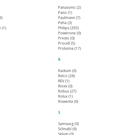
Panasonic (2)
Pano (1)
3)
Paulmann (7)
Peha (3)
 (1)
Philips (355)
Powerone (0)
Presto (0)
Procell (5)
Prolumia (17)
R
Radium (0)
Relco (26)
REV (1)
Rioxx (0)
Robus (27)
Rolux (1)
Rowenta (0)
S
Samsung (0)
Schnabl (6)
Selum (0)