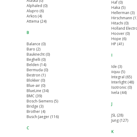
Alaska (0)
Haf (0)
Alphaled (0)
Haka (5)
Alupro (6)
Hellerman (3)
Arkos (4)
Hirschmann (1
Attema (24)
Hitachi (0)
Holland Electro
B
Hoover (0)
Hope (6)
Balance (0)
HP (41)
Baro (2)
Bauknecht (0)
I
Beghelli (0)
Belden (14)
Ide (3)
Bermuda (0)
iiquu (5)
Bestron (1)
Integral (65)
Blokker (0)
Interlight (48)
Blue-air (0)
Isotronic (0)
BlueLine (34)
Ivela (44)
BMC (39)
Bosch-Siemens (5)
J
Bridge (3)
Brother (4)
JSL (28)
Busch-Jaeger (116)
Jung (127)
C
K