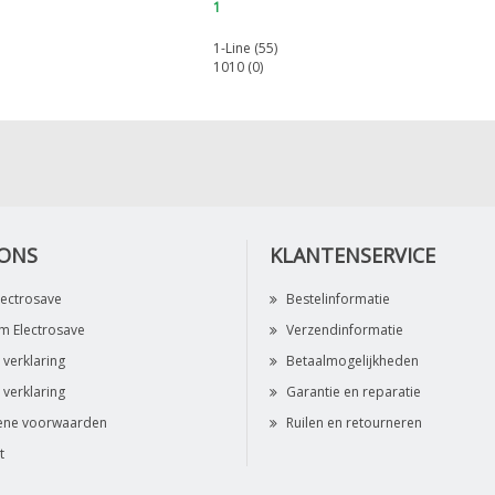
1
1-Line (55)
1010 (0)
 ONS
KLANTENSERVICE
lectrosave
Bestelinformatie
 Electrosave
Verzendinformatie
 verklaring
Betaalmogelijkheden
 verklaring
Garantie en reparatie
ene voorwaarden
Ruilen en retourneren
t