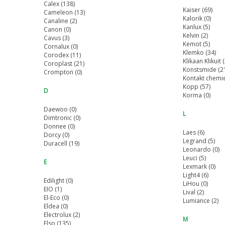
Calex (138)
Kaiser (69)
Cameleon (13)
Kalorik (0)
Canaline (2)
Kanlux (5)
Canon (0)
Kelvin (2)
Cavus (3)
Kemot (5)
Cornalux (0)
Klemko (34)
Corodex (11)
Klikaan Klikuit 
Coroplast (21)
Konstsmide (2
Crompton (0)
Kontakt chemie
Kopp (57)
D
Korma (0)
Daewoo (0)
L
Dimtronic (0)
Donnee (0)
Laes (6)
Dorcy (0)
Legrand (5)
Duracell (19)
Leonardo (0)
Leuci (5)
E
Lexmark (0)
Light4 (6)
Edilight (0)
LiHou (0)
EIO (1)
Lival (2)
El-Eco (0)
Lumiance (2)
Eldea (0)
Electrolux (2)
M
Elso (135)