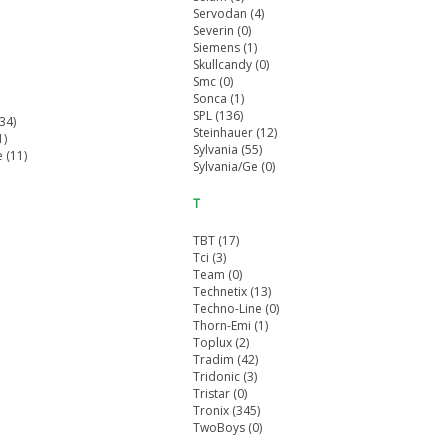
Servodan (4)
Severin (0)
Siemens (1)
Skullcandy (0)
Smc (0)
Sonca (1)
SPL (136)
(34)
Steinhauer (12)
1)
Sylvania (55)
 (11)
Sylvania/Ge (0)
T
TBT (17)
Tci (3)
Team (0)
Technetix (13)
Techno-Line (0)
Thorn-Emi (1)
Toplux (2)
Tradim (42)
Tridonic (3)
Tristar (0)
Tronix (345)
TwoBoys (0)