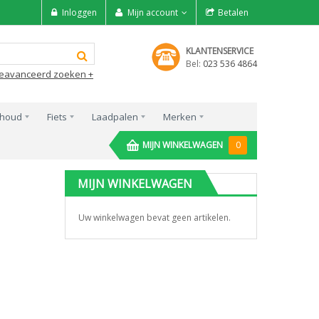
Inloggen
Mijn account
Betalen
KLANTENSERVICE
Bel:
023 536 4864
eavanceerd zoeken +
rhoud
Fiets
Laadpalen
Merken
MIJN WINKELWAGEN
0
MIJN WINKELWAGEN
Uw winkelwagen bevat geen artikelen.