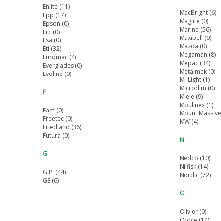
Enlite (11)
MacBright (6)
Epp (17)
Maglite (0)
Epson (0)
Marine (56)
Erc (0)
Maxibell (0)
Esa (0)
Mazda (0)
Eti (32)
Megaman (8)
Euromac (4)
Mepac (34)
Everglades (0)
Metalmek (0)
Evoline (0)
Mi-Light (1)
Microdim (0)
F
Miele (9)
Moulinex (1)
Fam (0)
Mount Massive 
Freetec (0)
MW (4)
Friedland (36)
Futura (0)
N
G
Nedco (10)
Nilfisk (14)
G.P. (44)
Nordic (72)
GE (6)
O
Olivier (0)
Opple (14)