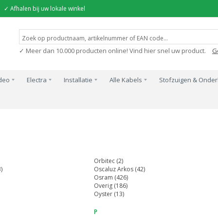
✓ Afhalen bij uw lokale winkel
✓ Meer dan 10.000 producten online! Vind hier snel uw product.
G
ideo
Electra
Installatie
Alle Kabels
Stofzuigen & Onde
Orbitec (2)
)
Oscaluz Arkos (42)
Osram (426)
Overig (186)
Oyster (13)
P