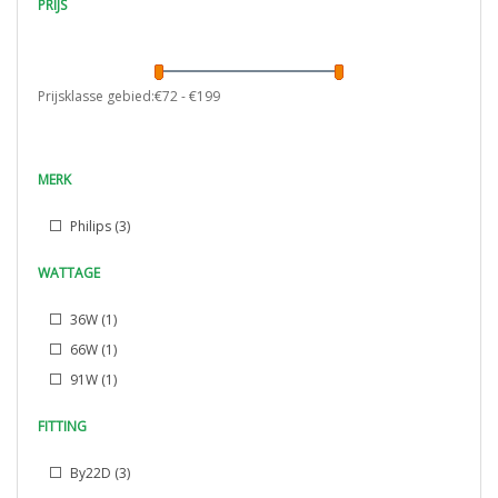
PRIJS
Prijsklasse gebied:€
72
- €
199
MERK
Philips
(3)
WATTAGE
36W
(1)
66W
(1)
91W
(1)
FITTING
By22D
(3)