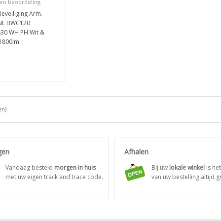
een beoordeling
Beveiliging Arm.
NE BWC120
30 WH PH Wit &
 1800lm
1
en)
gen
Afhalen
Vandaag besteld
morgen in huis
Bij uw
lokale winkel
is he
met uw eigen track and trace code.
van uw bestelling altijd gr