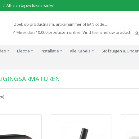
✓ Afhalen bij uw lokale winkel
✓ Meer dan 10.000 producten online! Vind hier snel uw product.
G
ideo
Electra
Installatie
Alle Kabels
Stofzuigen & Onde
Beveiligingsarmaturen
LIGINGSARMATUREN
en)