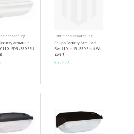
 een beoordeling
Schrijf een beoordeling
 Security armatuur
Philips Security Arm. Led
C110 LED9-/830 PSU
Bwc110 Led9--830 Psu Ii Wh
it
Zwart
3
€ 233,53