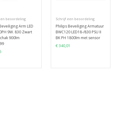
 een beoordeling
Schrijf een beoordeling
 Beveiliging Arm LED
Philips Beveiliging Armatuur
PH 9W. 830 Zwart
BWC120 LED18-/830 PSU II
chak 900lm
BK PH 1800lm met sensor
99
€ 340,01
5