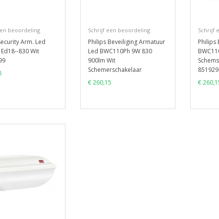
een beoordeling
Schrijf een beoordeling
Schrijf
Security Arm. Led
Philips Beveiliging Armatuur
Philips
Ed18--830 Wit
Led BWC110Ph 9W 830
BWC110
99
900lm Wit
Schems
Schemerschakelaar
851929
8
€ 260,15
€ 260,1