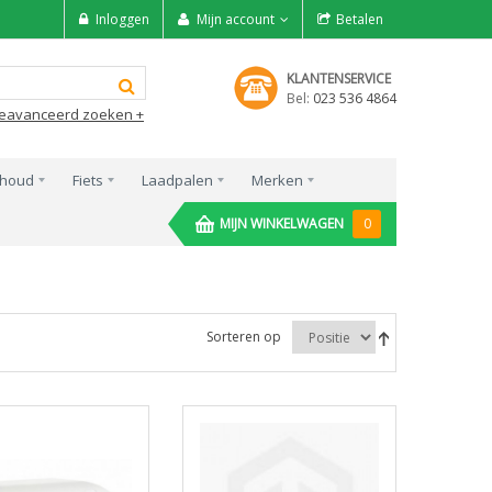
Inloggen
Mijn account
Betalen
KLANTENSERVICE
Bel:
023 536 4864
eavanceerd zoeken +
rhoud
Fiets
Laadpalen
Merken
MIJN WINKELWAGEN
0
Sorteren op