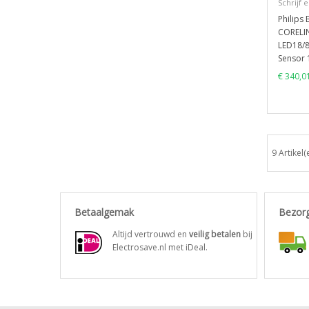
Schrijf 
Philips 
CORELI
LED18/8
Sensor
€ 340,0
9 Artikel(
Betaalgemak
Bezor
Altijd vertrouwd en
veilig betalen
bij
Electrosave.nl met iDeal.