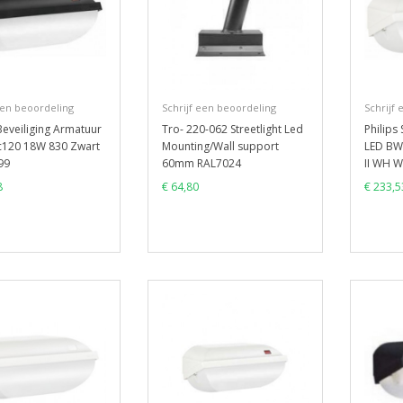
een beoordeling
Schrijf een beoordeling
Schrijf
 Beveiliging Armatuur
Tro- 220-062 Streetlight Led
Philips
c120 18W 830 Zwart
Mounting/Wall support
LED BW
99
60mm RAL7024
II WH W
8
€ 64,80
€ 233,5