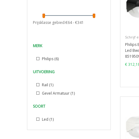
Prijsklasse gebied:€
64
- €
341
Schrijf 
Philips
MERK
Led Bw
851950
Philips
(6)
€ 312,1
UITVOERING
Rail
(1)
Gevel Armatuur
(1)
SOORT
Led
(1)