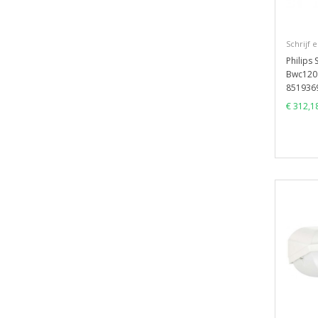
Schrijf 
Philips 
Bwc120 
851936
€ 312,1