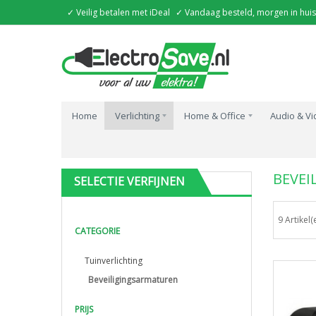
✓ Veilig betalen met iDeal
✓ Vandaag besteld, morgen in huis
Home
Verlichting
Home & Office
Audio & V
Home
Verlichting
Armaturen
Tuinverlichting
BEVEI
SELECTIE VERFIJNEN
9 Artikel(
CATEGORIE
Tuinverlichting
Beveiligingsarmaturen
PRIJS