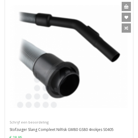
Schrijf een beoordeling
Stofzuiger Slang Compleet Nilfisk GM80 GS80 4nokjes S0405
€ 28,95