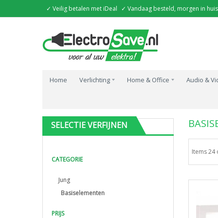
✓ Veilig betalen met iDeal
✓ Vandaag besteld, morgen in huis
Home
Verlichting
Home & Office
Audio & V
Home
Installatie
Schakelmateriaal
Jung
Basis
BASIS
SELECTIE VERFIJNEN
Items 24 
CATEGORIE
Jung
Basiselementen
PRIJS