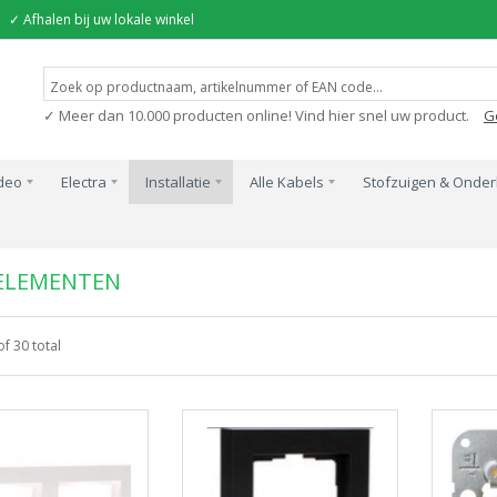
✓ Afhalen bij uw lokale winkel
✓ Meer dan 10.000 producten online! Vind hier snel uw product.
G
ideo
Electra
Installatie
Alle Kabels
Stofzuigen & Onde
elementen
ELEMENTEN
of 30 total