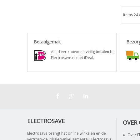
Items 24 
Betaalgemak
Bezor
Altijd vertrouwd en
veilig betalen
bij
Electrosave.nl met iDeal.
ELECTROSAVE
OVER
Electrosave brengt het online winkelen en de
Over E
vertrouwde lokale winkel samen! Bij Electrosave