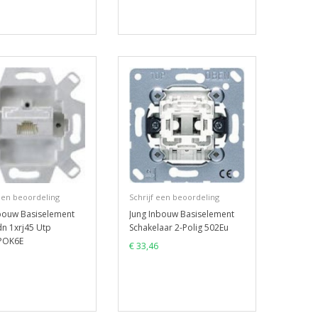
 een beoordeling
Schrijf een beoordeling
nbouw Basiselement
Jung Inbouw Basiselement
dn 1xrj45 Utp
Schakelaar 2-Polig 502Eu
POK6E
€ 33,46