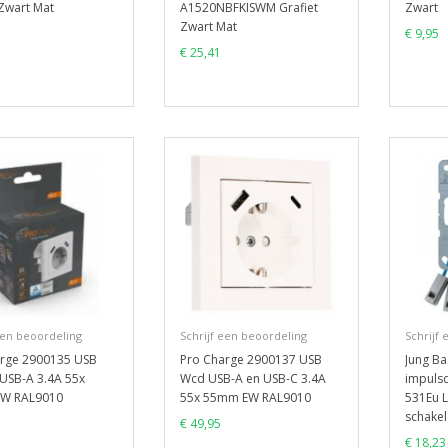
 Zwart Mat
A1520NBFKISWM Grafiet
Zwart
Zwart Mat
€ 9,95
€ 25,41
een beoordeling
Schrijf een beoordeling
Schrijf
arge 2900135 USB
Pro Charge 2900137 USB
Jung Ba
USB-A 3.4A 55x
Wcd USB-A en USB-C 3.4A
impuls
W RAL9010
55x 55mm EW RAL9010
531Eu L
schakel
€ 49,95
€ 18,23