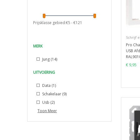
Prijsklasse gebied:€
5
- €
121
Schrijf 
Pro Cha
MERK
USB Afd
RAL901
Jung
(14)
€ 9,95
UITVOERING
Data
(1)
Schakelaar
(9)
Usb
(2)
Toon Meer