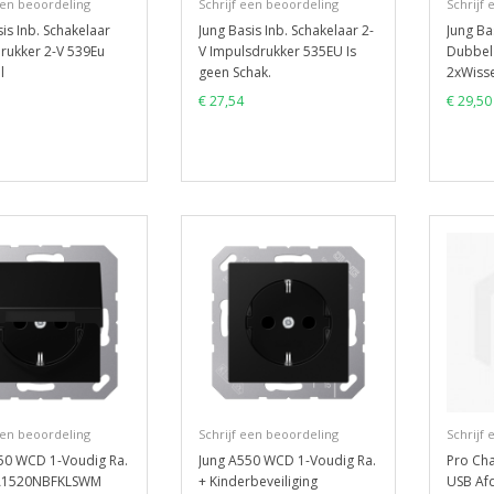
een beoordeling
Schrijf een beoordeling
Schrijf
is Inb. Schakelaar
Jung Basis Inb. Schakelaar 2-
Jung Ba
rukker 2-V 539Eu
V Impulsdrukker 535EU Is
Dubbel 
l
geen Schak.
2xWisse
€ 27,54
€ 29,50
een beoordeling
Schrijf een beoordeling
Schrijf
50 WCD 1-Voudig Ra.
Jung A550 WCD 1-Voudig Ra.
Pro Ch
 A1520NBFKLSWM
+ Kinderbeveiliging
USB Afd