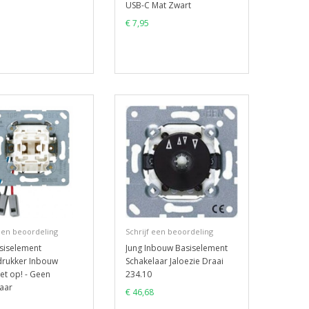
USB-C Mat Zwart
€ 7,95
 een beoordeling
Schrijf een beoordeling
siselement
Jung Inbouw Basiselement
drukker Inbouw
Schakelaar Jaloezie Draai
et op! - Geen
234.10
aar
€ 46,68