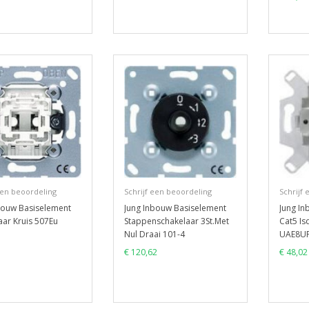
een beoordeling
Schrijf een beoordeling
Schrijf
bouw Basiselement
Jung Inbouw Basiselement
Jung I
aar Kruis 507Eu
Stappenschakelaar 3St.Met
Cat5 Is
Nul Draai 101-4
UAE8U
€ 120,62
€ 48,02