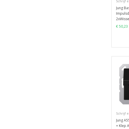
Schrijf 
Jung Bas
Impulsd
2xWisse
€ 50,23
Schrijf 
Jung A5
+ Klep