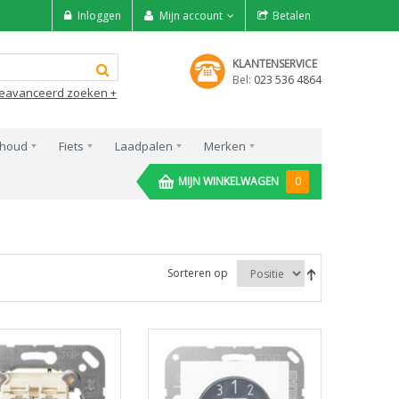
Inloggen
Mijn account
Betalen
KLANTENSERVICE
Bel:
023 536 4864
eavanceerd zoeken +
rhoud
Fiets
Laadpalen
Merken
MIJN WINKELWAGEN
0
Sorteren op