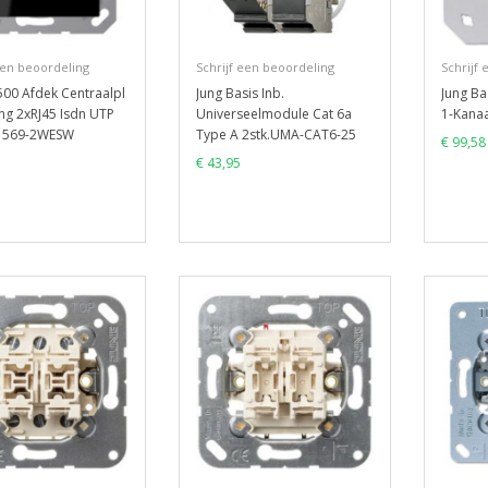
een beoordeling
Schrijf een beoordeling
Schrijf
500 Afdek Centraalpl
Jung Basis Inb.
Jung Ba
ng 2xRJ45 Isdn UTP
Universeelmodule Cat 6a
1-Kana
1569-2WESW
Type A 2stk.UMA-CAT6-25
€ 99,58
€ 43,95