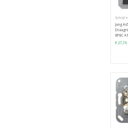
Schrijf 
Jung As
Draagri
8P8C A
€ 27,76