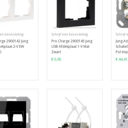
een beoordeling
Schrijf een beoordeling
Schrijf
rge 2900142 Jung
Pro Charge 2900145 Jung
Jung As
ekplaat 2-V EW
USB Afdekplaat 1-V Mat
Schakel
0
Zwart
Pol Imp
€ 5,95
€ 44,41