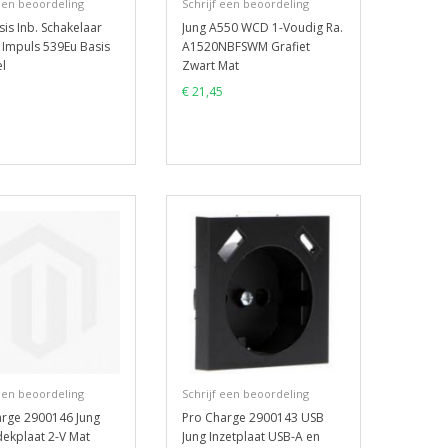
 een beoordeling
Schrijf een beoordeling
sis Inb. Schakelaar
Jung A550 WCD 1-Voudig Ra.
Impuls 539Eu Basis
A1520NBFSWM Grafiet
l
Zwart Mat
€ 21,45
 een beoordeling
Schrijf een beoordeling
arge 2900146 Jung
Pro Charge 2900143 USB
ekplaat 2-V Mat
Jung Inzetplaat USB-A en