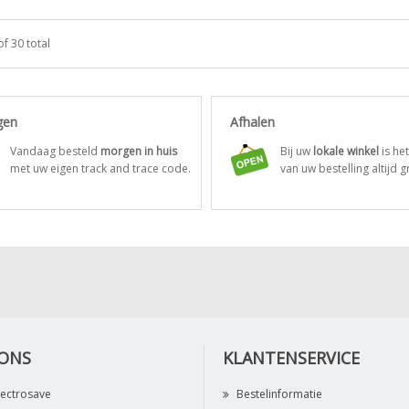
of 30 total
gen
Afhalen
Vandaag besteld
morgen in huis
Bij uw
lokale winkel
is he
met uw eigen track and trace code.
van uw bestelling altijd gr
 ONS
KLANTENSERVICE
lectrosave
Bestelinformatie