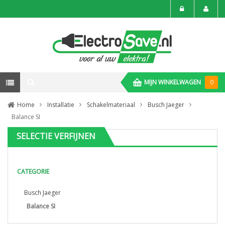
MIJN WINKELWAGEN
0
Home
Installatie
Schakelmateriaal
Busch Jaeger
Balance SI
SELECTIE VERFIJNEN
CATEGORIE
Busch Jaeger
Balance SI