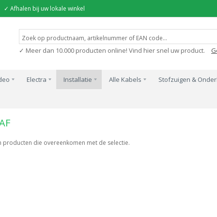
✓ Afhalen bij uw lokale winkel
✓ Meer dan 10.000 producten online! Vind hier snel uw product.
G
ideo
Electra
Installatie
Alle Kabels
Stofzuigen & Onde
n
ABB Haf
AF
en producten die overeenkomen met de selectie.