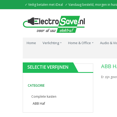
✓ Veilig betalen met iDeal
✓ Vandaag besteld, morgen in huis
Home
Verlichting
Home & Office
Audio & V
Home
Installatie
Groepenkasten
Complete kaste
ABB H
SELECTIE VERFIJNEN
Er zijn ge
CATEGORIE
Complete kasten
ABB Haf