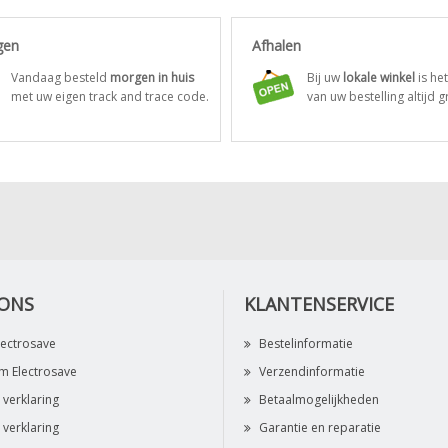
gen
Afhalen
Vandaag besteld
morgen in huis
Bij uw
lokale winkel
is he
met uw eigen track and trace code.
van uw bestelling altijd gr
 ONS
KLANTENSERVICE
lectrosave
Bestelinformatie
 Electrosave
Verzendinformatie
 verklaring
Betaalmogelijkheden
 verklaring
Garantie en reparatie