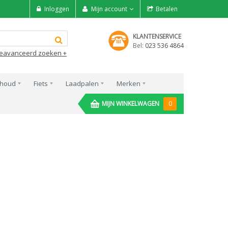
Inloggen
Mijn account
Betalen
KLANTENSERVICE
Bel:
023 536 4864
eavanceerd zoeken +
rhoud
Fiets
Laadpalen
Merken
MIJN WINKELWAGEN
0