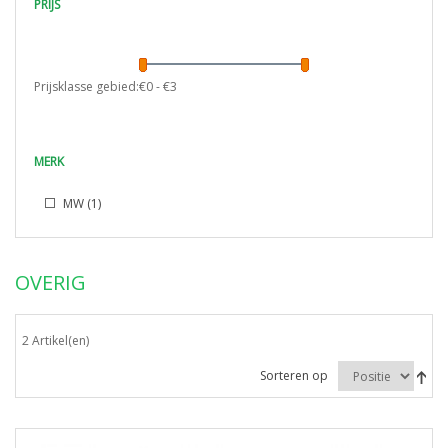
PRIJS
Prijsklasse gebied:€
0
- €
3
MERK
MW
(1)
OVERIG
2 Artikel(en)
Sorteren op