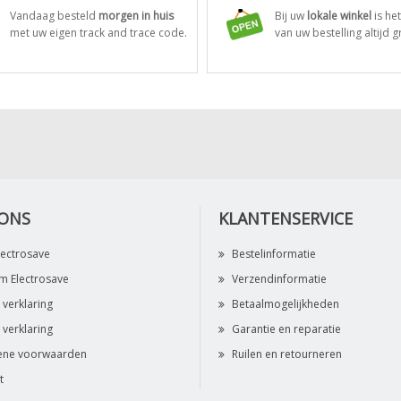
Vandaag besteld
morgen in huis
Bij uw
lokale winkel
is he
met uw eigen track and trace code.
van uw bestelling altijd gr
 ONS
KLANTENSERVICE
lectrosave
Bestelinformatie
 Electrosave
Verzendinformatie
 verklaring
Betaalmogelijkheden
 verklaring
Garantie en reparatie
ene voorwaarden
Ruilen en retourneren
t