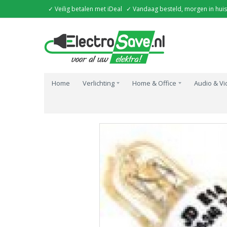
✓ Veilig betalen met iDeal
✓ Vandaag besteld, morgen in huis
Home
Verlichting
Home & Office
Audio & V
Home
Halogeenlamp Buislamp 50W E14 Mat 68x14Mm