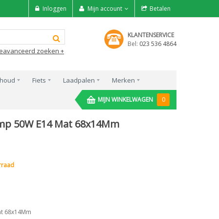
Inloggen
Mijn account
Betalen
KLANTENSERVICE
Bel:
023 536 4864
eavanceerd zoeken +
rhoud
Fiets
Laadpalen
Merken
MIJN WINKELWAGEN
0
amp 50W E14 Mat 68x14Mm
e
orraad
at 68x14Mm