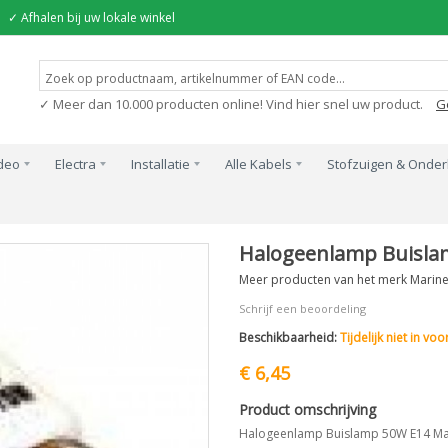
✓ Afhalen bij uw lokale winkel
✓ Meer dan 10.000 producten online! Vind hier snel uw product.
G
ideo
Electra
Installatie
Alle Kabels
Stofzuigen & Onde
Halogeenlamp Buisl
Meer producten van het merk Marin
Schrijf een beoordeling
Beschikbaarheid:
Tijdelijk niet in vo
€ 6,45
Product omschrijving
Halogeenlamp Buislamp 50W E14 M