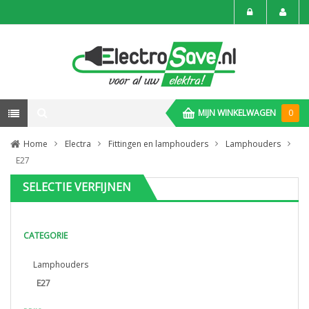
MIJN WINKELWAGEN
0
Home
Electra
Fittingen en lamphouders
Lamphouders
E27
SELECTIE VERFIJNEN
CATEGORIE
Lamphouders
E27