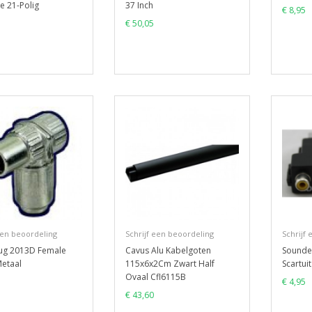
e 21-Polig
37 Inch
€ 8,95
€ 50,05
een beoordeling
Schrijf een beoordeling
Schrijf
ug 2013D Female
Cavus Alu Kabelgoten
Sounde
etaal
115x6x2Cm Zwart Half
Scartui
Ovaal Cfl6115B
€ 4,95
€ 43,60