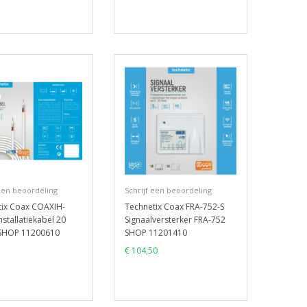
 een beoordeling
Schrijf een beoordeling
tix Coax COAXIH-
Technetix Coax FRA-752-S
nstallatiekabel 20
Signaalversterker FRA-752
SHOP 11200610
SHOP 11201410
€ 104,50