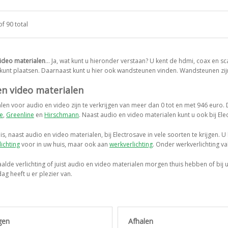
of 90 total
ideo materialen
… Ja, wat kunt u hieronder verstaan? U kent de hdmi, coax en sc
kunt plaatsen. Daarnaast kunt u hier ook wandsteunen vinden. Wandsteunen zij
en video materialen
len voor audio en video zijn te verkrijgen van meer dan 0 tot en met 946 euro.
ne
,
Greenline
en
Hirschmann
. Naast audio en video materialen kunt u ook bij El
 is, naast audio en video materialen, bij Electrosave in vele soorten te krijgen.
ichting
voor in uw huis, maar ook aan
werkverlichting
. Onder werkverlichting 
aalde verlichting of juist audio en video materialen morgen thuis hebben of bij
ag heeft u er plezier van.
gen
Afhalen