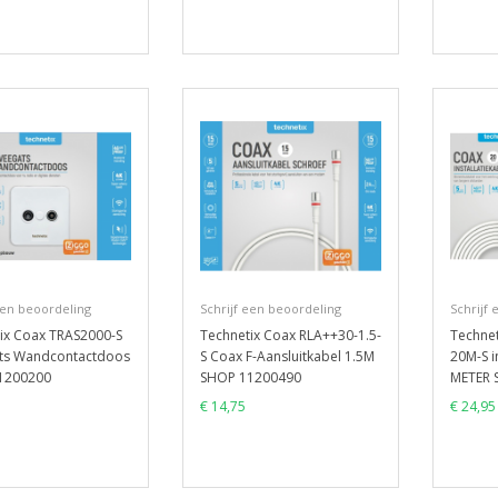
een beoordeling
Schrijf een beoordeling
Schrijf
ix Coax TRAS2000-S
Technetix Coax RLA++30-1.5-
Techne
ts Wandcontactdoos
S Coax F-Aansluitkabel 1.5M
20M-S i
1200200
SHOP 11200490
METER 
€ 14,75
€ 24,95