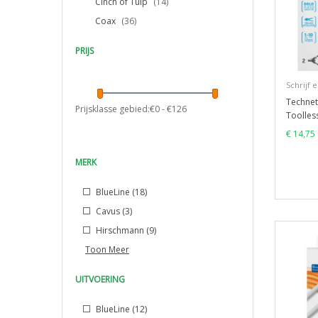
Cinch of Tulp
(14)
Coax
(36)
PRIJS
Schrijf 
Technet
Prijsklasse gebied:€
0
- €
126
Toolless
€ 14,75
MERK
BlueLine
(18)
Cavus
(3)
Hirschmann
(9)
Toon Meer
UITVOERING
BlueLine
(12)