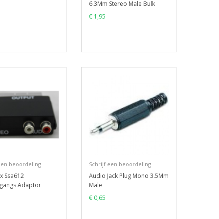
6.3Mm Stereo Male Bulk
€ 1,95
 een beoordeling
Schrijf een beoordeling
x Ssa612
Audio Jack Plug Mono 3.5Mm
tgangs Adaptor
Male
€ 0,65