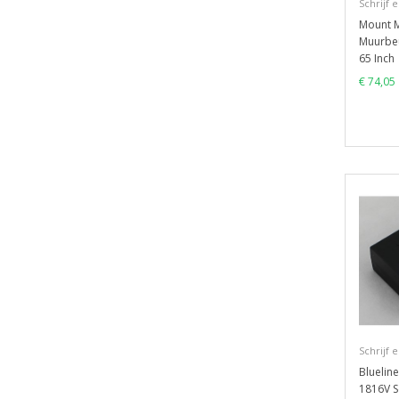
Schrijf 
Mount M
Muurbeu
65 Inch
€ 74,05
Schrijf 
Bluelin
1816V S