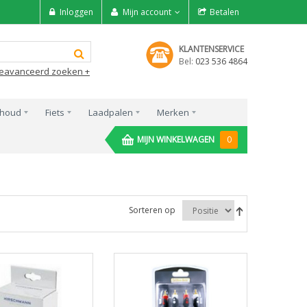
Inloggen
Mijn account
Betalen
KLANTENSERVICE
Bel:
023 536 4864
eavanceerd zoeken +
rhoud
Fiets
Laadpalen
Merken
MIJN WINKELWAGEN
0
Sorteren op