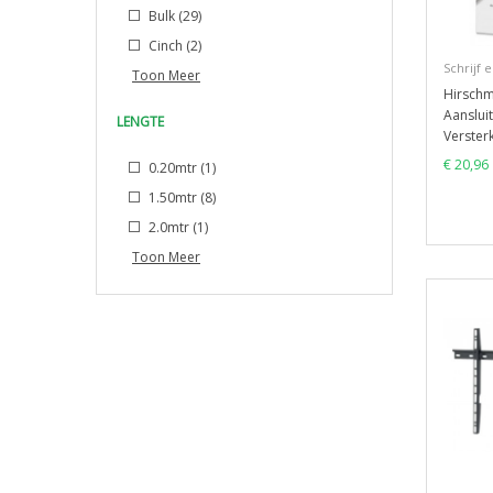
Bulk
(29)
Cinch
(2)
Schrijf 
Toon Meer
Hirsch
Aanslui
LENGTE
Verster
€ 20,96
0.20mtr
(1)
1.50mtr
(8)
2.0mtr
(1)
Toon Meer