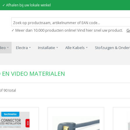
✓ Afhalen bij uw lokale winkel
✓ Meer dan 10.000 producten online! Vind hier snel uw product.
G
ideo
Electra
Installatie
Alle Kabels
Stofzuigen & Onde
 EN VIDEO MATERIALEN
of 90 total