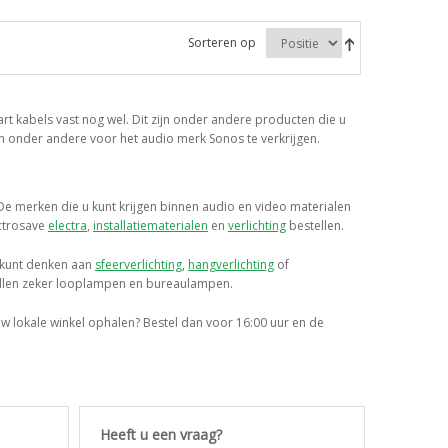
Sorteren op
art kabels vast nog wel. Dit zijn onder andere producten die u
n onder andere voor het audio merk Sonos te verkrijgen.
 De merken die u kunt krijgen binnen audio en video materialen
ectrosave
electra
,
installatiematerialen
en
verlichting
bestellen.
 U kunt denken aan
sfeerverlichting
,
hangverlichting
of
vallen zeker looplampen en bureaulampen.
 uw lokale winkel ophalen? Bestel dan voor 16:00 uur en de
Heeft u een vraag?