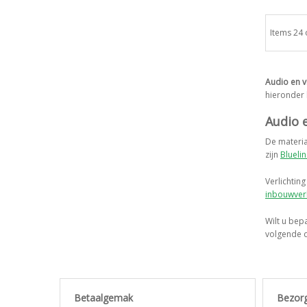
Items 24 
Audio en v
hieronder 
Audio 
De materia
zijn
Blueli
Verlichting
inbouwverl
Wilt u bep
volgende d
Betaalgemak
Bezor