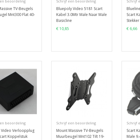
een beoordeling
Schrijf een beoordeling
Schrijf
assive TV-Beugels
Bluepoly Video 5181 Scart
Bluelin
gel Mnt300 Flat 40-
Kabel 3.0Mtr Male Naar Male
Scart K
Basicline
Stekker
€ 10,85
€ 6,66
een beoordeling
Schrijf een beoordeling
Schrijf
e Video Verloopplug
Mount Massive TV-Beugels
Scart K
cart Koppelstuk
Muurbeugel Mnt102 Tilt 19-
Male 9.