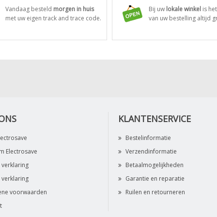
Vandaag besteld
morgen in huis
Bij uw
lokale winkel
is he
met uw eigen track and trace code.
van uw bestelling altijd gr
 ONS
KLANTENSERVICE
lectrosave
Bestelinformatie
 Electrosave
Verzendinformatie
 verklaring
Betaalmogelijkheden
 verklaring
Garantie en reparatie
ene voorwaarden
Ruilen en retourneren
t