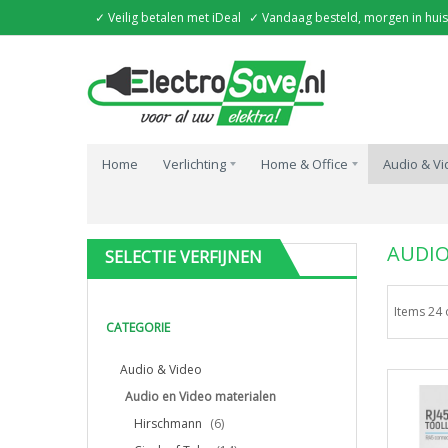
✓ Veilig betalen met iDeal
✓ Vandaag besteld, morgen in huis
Home
Verlichting
Home & Office
Audio & V
Home
Audio & Video
Audio en Video materialen
AUDIO
SELECTIE VERFIJNEN
Items 24 
CATEGORIE
Audio & Video
Audio en Video materialen
Hirschmann
(6)