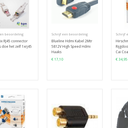
een beoordeling
Schrijf een beoordeling
Schrijf
ix RJ45 connector
Blueline Hdmi Kabel 2Mtr
Hirsch
 doe het zelf 1xrj45
5812V High Speed Hdmi
Rijgdo
Haaks
Cai Co
€ 17,10
€ 34,95