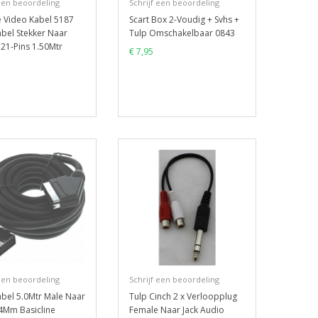
 een beoordeling
Schrijf een beoordeling
e Video Kabel 5187
Scart Box 2-Voudig + Svhs +
abel Stekker Naar
Tulp Omschakelbaar 0843
 21-Pins 1.50Mtr
€ 7,95
 een beoordeling
Schrijf een beoordeling
abel 5.0Mtr Male Naar
Tulp Cinch 2 x Verloopplug
4Mm Basicline
Female Naar Jack Audio