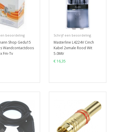
 een beoordeling
Schrijf een beoordeling
mann Shop Gedu15
Masterline L4224V Cinch
os Wandcontactdoos
Kabel 2xmale Rood Wit
ax Fm-Tv
5.0Mtr
€ 16,35