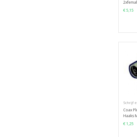
2xfemal
€ 5,15
Schrijf 
Coax Pl
Haaks M
€ 1,25