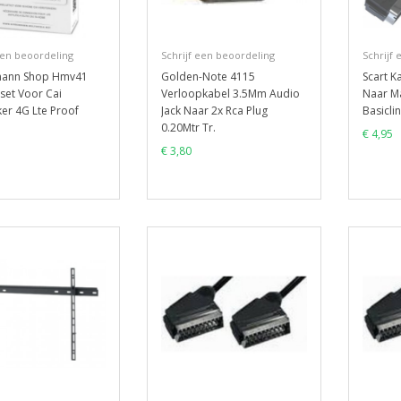
een beoordeling
Schrijf een beoordeling
Schrijf
mann Shop Hmv41
Golden-Note 4115
Scart K
tset Voor Cai
Verloopkabel 3.5Mm Audio
Naar Ma
ker 4G Lte Proof
Jack Naar 2x Rca Plug
Basicli
0.20Mtr Tr.
€ 4,95
€ 3,80