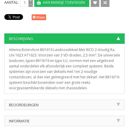
AANTAL:
AAN MANDJE TOEVOEGEN
BESCHRIJVING
Attema Botervloot BK1619 Lasdoosdeksel Met WCD 2-Voudig Ra.
Uni 1623 AT1623. Voorzien van 3 VD-draden, 2,5 mm². De universele
lasdozen, typen BK16/19 en type LU, vormen met een uitgebreid
aantal onderdelen elk afzonderlijk een compleet systeem. Beide
systemen zijn voorzien van deksels met 1en 2-voudige
contactdozen, al dan niet geïntegreerd met het deksel. Het BK16/19-
systeem beschikt bovendien over een grote reeks
voorgeassembleerde deksels met chassisdelen.
BEOORDELINGEN
INFORMATIE