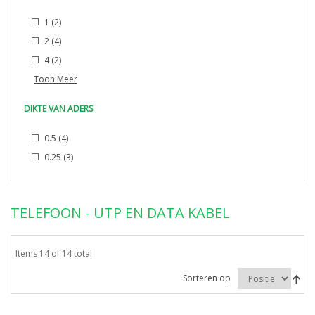
1
(2)
2
(4)
4
(2)
Toon Meer
DIKTE VAN ADERS
0.5
(4)
0.25
(3)
TELEFOON - UTP EN DATA KABEL
Items 14 of 14 total
Sorteren op