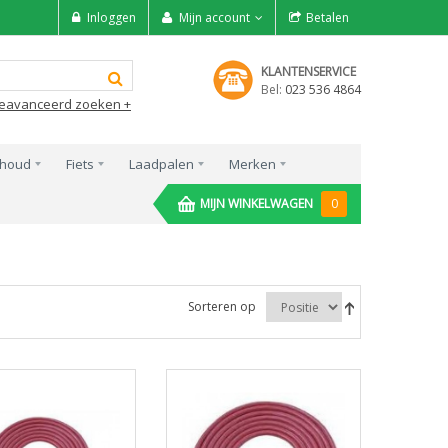
Inloggen
Mijn account
Betalen
KLANTENSERVICE
Bel:
023 536 4864
eavanceerd zoeken +
rhoud
Fiets
Laadpalen
Merken
MIJN WINKELWAGEN
0
Sorteren op