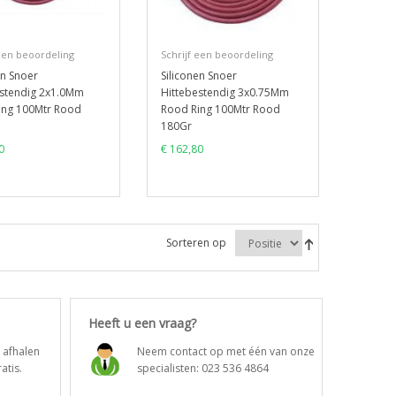
 een beoordeling
Schrijf een beoordeling
en Snoer
Siliconen Snoer
estendig 2x1.0Mm
Hittebestendig 3x0.75Mm
ing 100Mtr Rood
Rood Ring 100Mtr Rood
180Gr
0
€ 162,80
Sorteren op
Heeft u een vraag?
t afhalen
Neem contact op met één van onze
atis.
specialisten:
023 536 4864