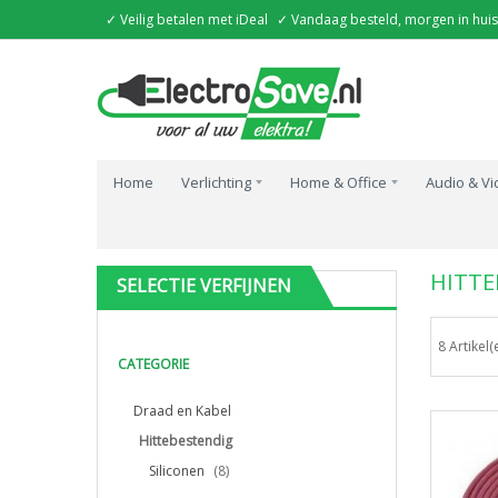
✓ Veilig betalen met iDeal
✓ Vandaag besteld, morgen in huis
Home
Verlichting
Home & Office
Audio & V
Home
Alle Kabels
Draad en Kabel
Hittebestendi
HITTE
SELECTIE VERFIJNEN
8 Artikel(
CATEGORIE
Draad en Kabel
Hittebestendig
Siliconen
(8)