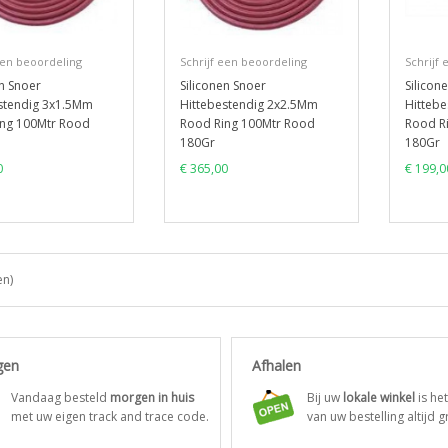
een beoordeling
Schrijf een beoordeling
Schrijf
en Snoer
Siliconen Snoer
Silicon
stendig 3x1.5Mm
Hittebestendig 2x2.5Mm
Hitteb
ng 100Mtr Rood
Rood Ring 100Mtr Rood
Rood R
180Gr
180Gr
0
€ 365,00
€ 199,0
en)
gen
Afhalen
Vandaag besteld
morgen in huis
Bij uw
lokale winkel
is he
met uw eigen track and trace code.
van uw bestelling altijd gr