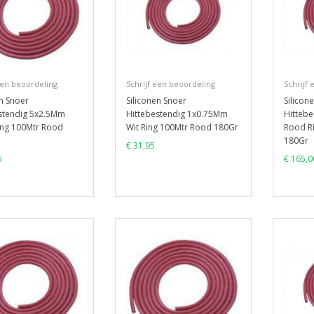
een beoordeling
Schrijf een beoordeling
Schrijf
en Snoer
Siliconen Snoer
Silicon
stendig 5x2.5Mm
Hittebestendig 1x0.75Mm
Hitteb
ng 100Mtr Rood
Wit Ring 100Mtr Rood 180Gr
Rood R
180Gr
€ 31,95
5
€ 165,0