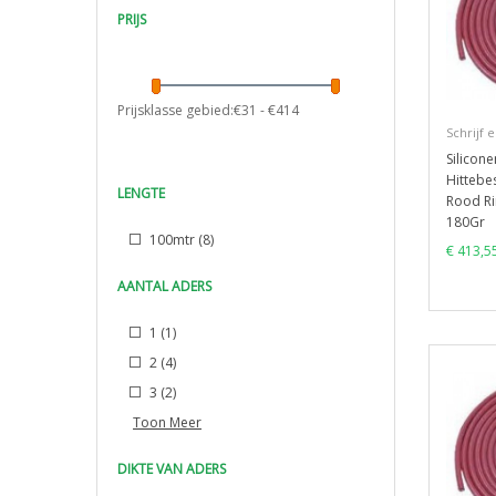
PRIJS
Prijsklasse gebied:€
31
- €
414
Schrijf 
Silicon
Hittebe
LENGTE
Rood Ri
180Gr
100mtr
(8)
€ 413,5
AANTAL ADERS
1
(1)
2
(4)
3
(2)
Toon Meer
DIKTE VAN ADERS