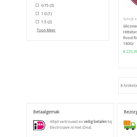
0.75
(3)
1.0
(1)
Schrijf 
1.5
(2)
Silicon
Toon Meer
Hittebe
Rood Ri
180Gr
€ 225,0
8 Artikel(
Betaalgemak
Bezor
Altijd vertrouwd en
veilig betalen
bij
Electrosave.nl met iDeal.