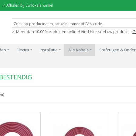
✓ Afhalen bij uw lokale winkel
✓ Meer dan 10.000 producten online! Vind hier snel uw product.
G
ideo
Electra
Installatie
Alle Kabels
Stofzuigen & Onde
g
BESTENDIG
en)